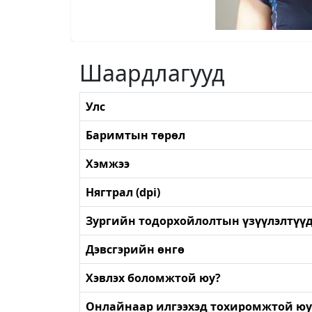
Шаардлагууд
Улс
Баримтын төрөл
Хэмжээ
Нягтрал (dpi)
Зургийн тодорхойлолтын үзүүлэлтүү
Дэвсгэрийн өнгө
Хэвлэх боломжтой юу?
Онлайнаар илгээхэд тохиромжтой юу