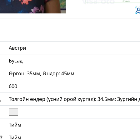
Австри
Бусад
Өргөн: 35мм, Өндөр: 45мм
600
д
Толгойн өндөр (үсний орой хүртэл): 34.5мм; Зургийн 
Тийм
?
Тийм