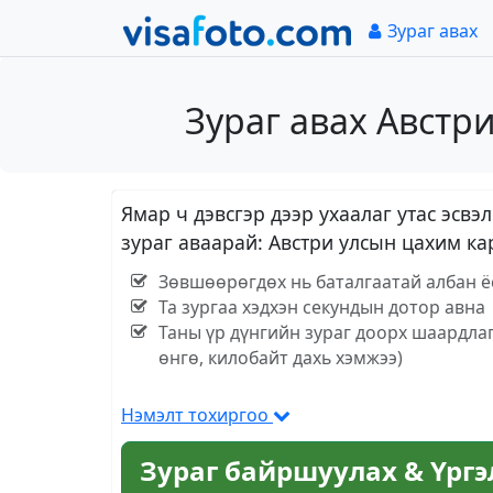
Зураг авах
Зураг авах Австр
Ямар ч дэвсгэр дээр ухаалаг утас эс
зураг аваарай: Австри улсын цахим ка
Зөвшөөрөгдөх нь баталгаатай албан ёс
Та зургаа хэдхэн секундын дотор авна
Таны үр дүнгийн зураг доорх шаардла
өнгө, килобайт дахь хэмжээ)
Нэмэлт тохиргоо
Зураг байршуулах & Үрг