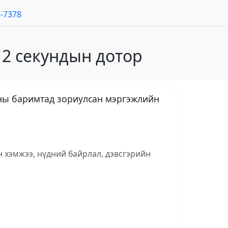
2-7378
 2 секундын дотор
таны баримтад зориулсан мэргэжлийн
н хэмжээ, нүдний байрлал, дэвсгэрийн