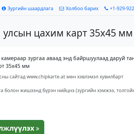
Зургийн шаардлага
Холбоо барих
+1-929-92
и улсын цахим карт 35х45 мм
вэл камераар зургаа аваад энд байршуулаад даруй 
рт 35х45 мм
ны сайтад www.chipkarte.at мөн хэвлэмэл хувилбарт
га болон жишээнд бүрэн нийцнэ (зургийн хэмжээ, толгой
элжлүүлэх