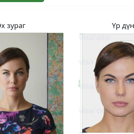
Эх зураг
Үр дү