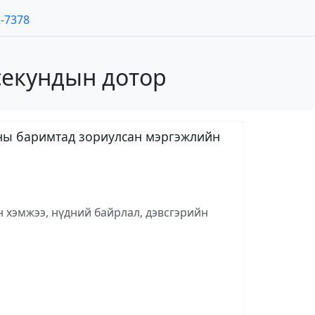
2-7378
секундын дотор
таны баримтад зориулсан мэргэжлийн
н хэмжээ, нүдний байрлал, дэвсгэрийн