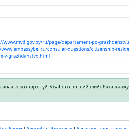
://www.mvd.gov.by/ru/page/departament-po-grazhdanstvu-
//www.embassybel.ru/consular-questions/citizenship-reside
e-v-grazhdanstvo.html
наа зовох хэрэггүй. Visafoto.com нийцлийг баталгаажуул
боо барих
|
Зургийг сайжруулах
|
Зурагчны гарын авлаг