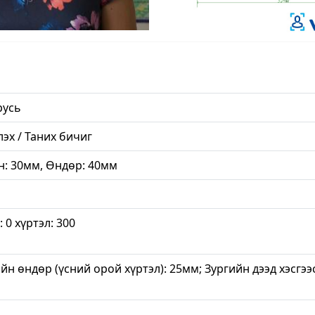
русь
эх / Таних бичиг
н: 30мм, Өндөр: 40мм
: 0 хүртэл: 300
йн өндөр (үсний орой хүртэл): 25мм; Зургийн дээд хэсгээ