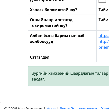
Хэвлэх боломжтой юу?
Тийм
Онлайнаар илгээхэд
Тийм
тохиромжтой юу?
Албан ёсны баримтын вэб
https
холбоосууд
http:
priem
Сэтгэгдэл
Зургийн хэмжээний шаардлагын талаар са
засдаг.
© 2026 Visafoto.com |
Нүүр
|
Зургийн шаардлага
|
Хол