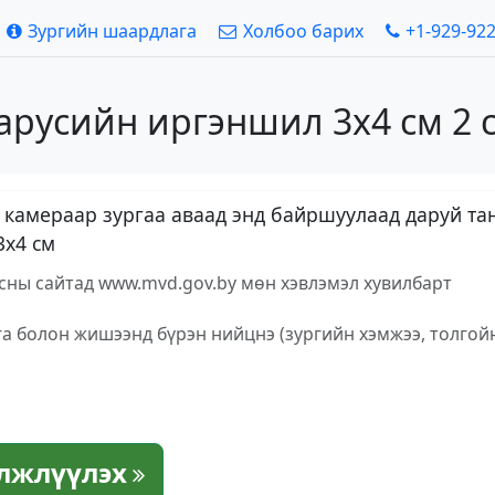
Зургийн шаардлага
Холбоо барих
+1-929-92
ларусийн иргэншил 3х4 см 2 
вэл камераар зургаа аваад энд байршуулаад даруй 
3х4 см
сны сайтад www.mvd.gov.by мөн хэвлэмэл хувилбарт
га болон жишээнд бүрэн нийцнэ (зургийн хэмжээ, толгой
элжлүүлэх