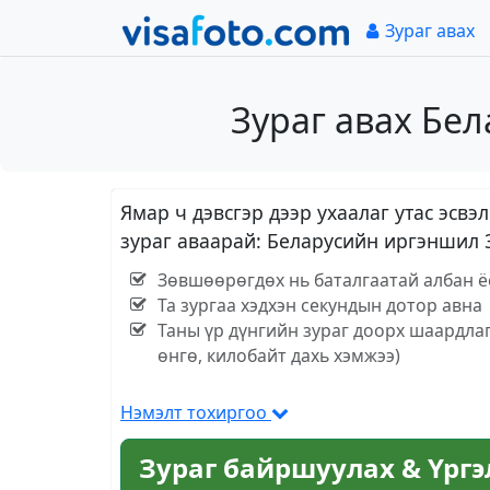
Зураг авах
Зураг авах Бе
Ямар ч дэвсгэр дээр ухаалаг утас эс
зураг аваарай: Беларусийн иргэншил 
Зөвшөөрөгдөх нь баталгаатай албан ё
Та зургаа хэдхэн секундын дотор авна
Таны үр дүнгийн зураг доорх шаардла
өнгө, килобайт дахь хэмжээ)
Нэмэлт тохиргоо
Зураг байршуулах & Үрг