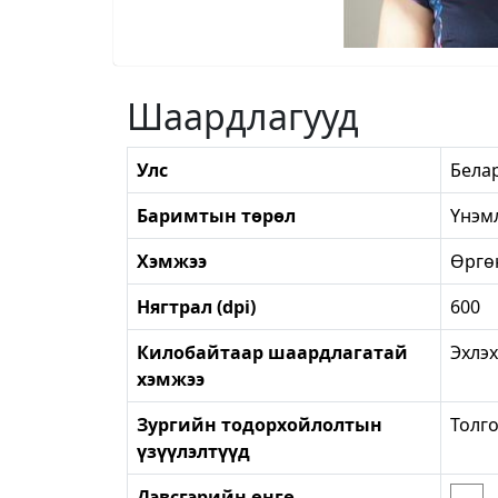
Шаардлагууд
Улс
Бела
Баримтын төрөл
Үнэмл
Хэмжээ
Өргө
Нягтрал (dpi)
600
Килобайтаар шаардлагатай
Эхлэх
хэмжээ
Зургийн тодорхойлолтын
Толго
үзүүлэлтүүд
Дэвсгэрийн өнгө