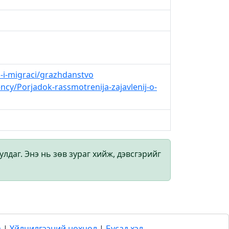
i-migraci/grazhdanstvo
ncy/Porjadok-rassmotrenija-zajavlenij-o-
даг. Энэ нь зөв зураг хийж, дэвсгэрийг
а
|
Үйлчилгээний нөхцөл
|
Бусад хэл