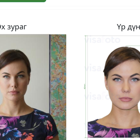
Эх зураг
Үр дү