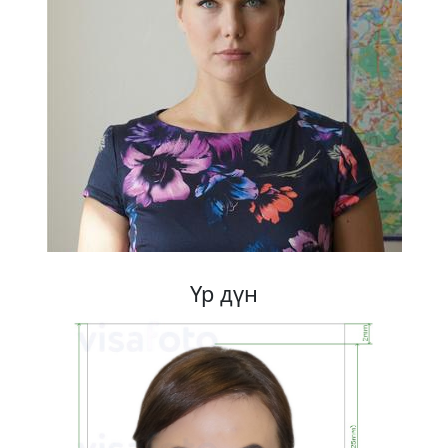
Үр дүн