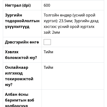
Нягтрал (dpi)
600
Зургийн
Толгойн өндөр (үсний орой
тодорхойлолтын
хүртэл): 23.5мм; Зургийн дээд
үзүүлэлтүүд
хэсгээс үсний орой хүртэлх
зай: 2мм
Дэвсгэрийн өнгө
Хэвлэх
Тийм
боломжтой юу?
Онлайнаар
Тийм
илгээхэд
тохиромжтой
юу?
Албан ёсны
баримтын вэб
холбоосууд