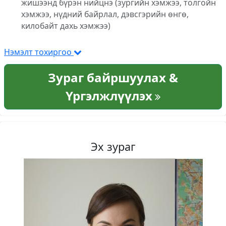
жишээнд бүрэн нийцнэ (зургийн хэмжээ, толгойн
хэмжээ, нүдний байрлал, дэвсгэрийн өнгө,
килобайт дахь хэмжээ)
Нэмэлт тохиргоо
Зураг байршуулах &
Үргэлжлүүлэх
Эх зураг