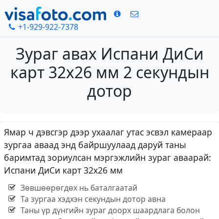
+1-929-922-7378
Зураг авах Испани ДиСи
карт 32x26 мм 2 секундын
дотор
Ямар ч дэвсгэр дээр ухаалаг утас эсвэл камераар
зургаа аваад энд байршуулаад даруй таны
баримтад зориулсан мэргэжлийн зураг аваарай:
Испани ДиСи карт 32x26 мм
Зөвшөөрөгдөх нь баталгаатай
Та зургаа хэдхэн секундын дотор авна
Таны үр дүнгийн зураг доорх шаардлага болон