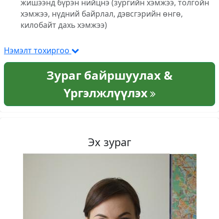
жишээнд бүрэн нийцнэ (зургийн хэмжээ, толгойн
хэмжээ, нүдний байрлал, дэвсгэрийн өнгө,
килобайт дахь хэмжээ)
Нэмэлт тохиргоо
Зураг байршуулах &
Үргэлжлүүлэх
Эх зураг