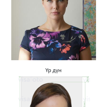
Үр дүн