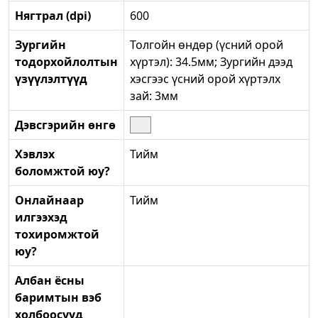
Нягтрал (dpi)
600
Зургийн
Толгойн өндөр (үсний орой
тодорхойлолтын
хүртэл): 34.5мм; Зургийн дээд
үзүүлэлтүүд
хэсгээс үсний орой хүртэлх
зай: 3мм
Дэвсгэрийн өнгө
Хэвлэх
Тийм
боломжтой юу?
Онлайнаар
Тийм
илгээхэд
тохиромжтой
юу?
Албан ёсны
баримтын вэб
холбоосууд