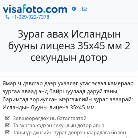
+1-929-922-7378
Зураг авах Исландын
бууны лиценз 35х45 мм 2
секундын дотор
Ямар ч дэвсгэр дээр ухаалаг утас эсвэл камераар
зургаа аваад энд байршуулаад даруй таны
баримтад зориулсан мэргэжлийн зураг аваарай:
Исландын бууны лиценз 35х45 мм
Зөвшөөрөгдөх нь баталгаатай
Та зургаа хэдхэн секундын дотор авна
Таны үр дүнгийн зураг доорх шаардлага болон