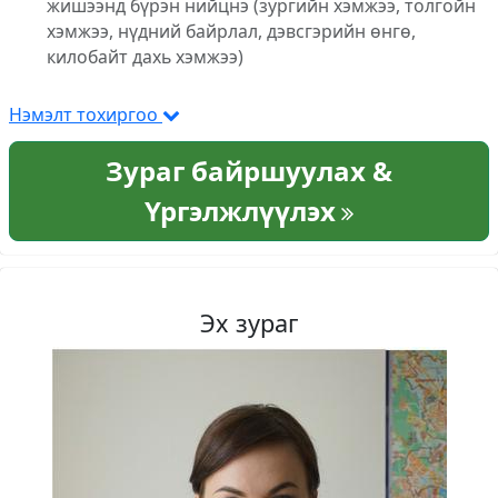
жишээнд бүрэн нийцнэ (зургийн хэмжээ, толгойн
хэмжээ, нүдний байрлал, дэвсгэрийн өнгө,
килобайт дахь хэмжээ)
Нэмэлт тохиргоо
Зураг байршуулах &
Үргэлжлүүлэх
Эх зураг