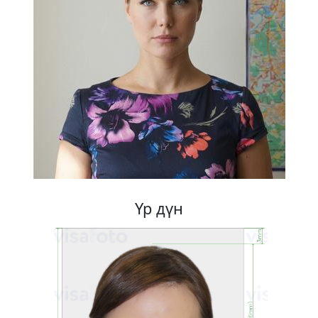
Үр дүн