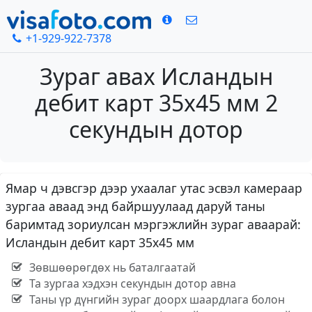
+1-929-922-7378
Зураг авах Исландын
дебит карт 35х45 мм 2
секундын дотор
Ямар ч дэвсгэр дээр ухаалаг утас эсвэл камераар
зургаа аваад энд байршуулаад даруй таны
баримтад зориулсан мэргэжлийн зураг аваарай:
Исландын дебит карт 35х45 мм
Зөвшөөрөгдөх нь баталгаатай
Та зургаа хэдхэн секундын дотор авна
Таны үр дүнгийн зураг доорх шаардлага болон