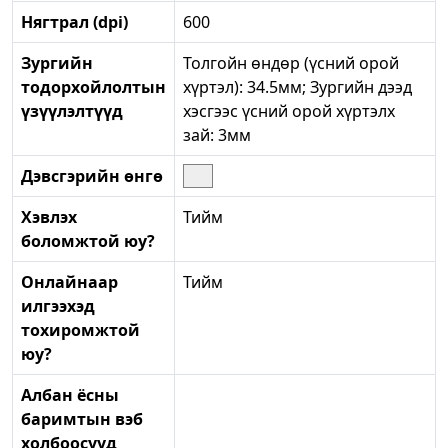
Нягтрал (dpi)
600
Зургийн
Толгойн өндөр (үсний орой
тодорхойлолтын
хүртэл): 34.5мм; Зургийн дээд
үзүүлэлтүүд
хэсгээс үсний орой хүртэлх
зай: 3мм
Дэвсгэрийн өнгө
Хэвлэх
Тийм
боломжтой юу?
Онлайнаар
Тийм
илгээхэд
тохиромжтой
юу?
Албан ёсны
баримтын вэб
холбоосууд