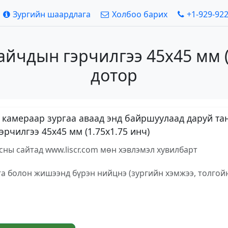
Зургийн шаардлага
Холбоо барих
+1-929-92
йчдын гэрчилгээ 45х45 мм (
дотор
вэл камераар зургаа аваад энд байршуулаад даруй 
рчилгээ 45х45 мм (1.75x1.75 инч)
ны сайтад www.liscr.com мөн хэвлэмэл хувилбарт
га болон жишээнд бүрэн нийцнэ (зургийн хэмжээ, толгой