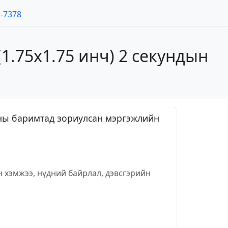
2-7378
1.75x1.75 инч) 2 секундын
таны баримтад зориулсан мэргэжлийн
н хэмжээ, нүдний байрлал, дэвсгэрийн