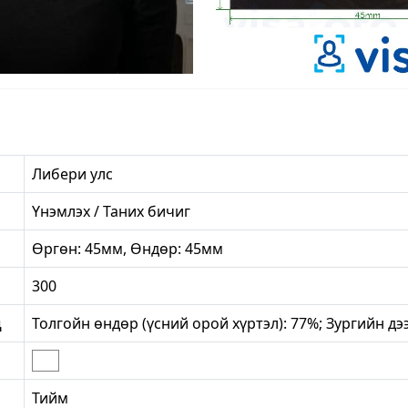
Либери улс
Үнэмлэх / Таних бичиг
Өргөн: 45мм, Өндөр: 45мм
300
д
Толгойн өндөр (үсний орой хүртэл): 77%; Зургийн дээ
Тийм