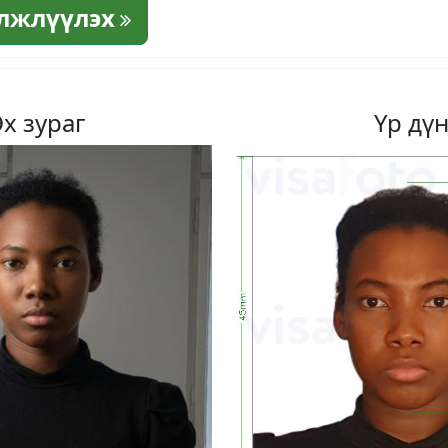
элжлүүлэх
Эх зураг
Үр дү