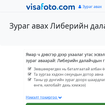
Зураг авах
Зураг авах Либерийн дала
Ямар ч дэвсгэр дээр ухаалаг утас эс
зураг аваарай: Либерийн далайчдын гэ
Зөвшөөрөгдөх нь баталгаатай албан ёс
Та зургаа хэдхэн секундын дотор авна
Таны үр дүнгийн зураг доорх шаардла
өнгө, килобайт дахь хэмжээ)
Нэмэлт тохиргоо