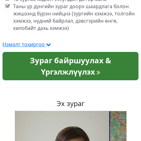
Таны үр дүнгийн зураг доорх шаардлага болон
жишээнд бүрэн нийцнэ (зургийн хэмжээ, толгойн
хэмжээ, нүдний байрлал, дэвсгэрийн өнгө,
килобайт дахь хэмжээ)
Нэмэлт тохиргоо
Зураг байршуулах &
Үргэлжлүүлэх
Эх зураг