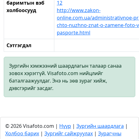
баримтын вэб
12
холбоосууд
http://www.zakon-
online.com.ua/administrativnoe-pr
chto-nuzhno-znat-o-zamene-foto-v
pasporte.html
Сэтгэгдэл
Зургийн хэмжээний шаардлагын талаар санаа
зовох хэрэггүй. Visafoto.com нийцлийг
баталгаажуулдаг. Энэ нь зөв зураг хийж,
дэвсгэрийг засдаг.
© 2026 Visafoto.com |
Нүүр
|
Зургийн шаардлага
|
Холбоо барих
|
Зургийг сайжруулах
|
Зурагчны