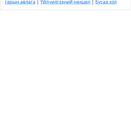
гарын авлага
|
Үйлчилгээний нөхцөл
|
Бусад хэл