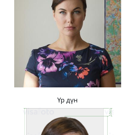
Үр дүн