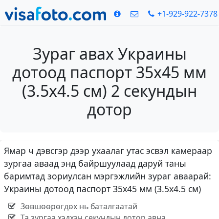
+1-929-922-7378
Зураг авах Украины
дотоод паспорт 35x45 мм
(3.5x4.5 см) 2 секундын
дотор
Ямар ч дэвсгэр дээр ухаалаг утас эсвэл камераар
зургаа аваад энд байршуулаад даруй таны
баримтад зориулсан мэргэжлийн зураг аваарай:
Украины дотоод паспорт 35x45 мм (3.5x4.5 см)
Зөвшөөрөгдөх нь баталгаатай
Та зургаа хэдхэн секундын дотор авна