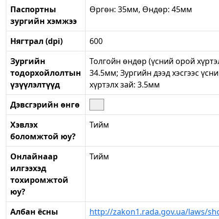
Паспортны
Өргөн: 35мм, Өндөр: 45мм
зургийн хэмжээ
Нягтрал (dpi)
600
Зургийн
Толгойн өндөр (үсний орой хүртэл
тодорхойлолтын
34.5мм; Зургийн дээд хэсгээс үсн
үзүүлэлтүүд
хүртэлх зай: 3.5мм
Дэвсгэрийн өнгө
Хэвлэх
Тийм
боломжтой юу?
Онлайнаар
Тийм
илгээхэд
тохиромжтой
юу?
Албан ёсны
http://zakon1.rada.gov.ua/laws/s